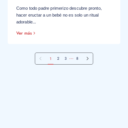
Como todo padre primerizo descubre pronto,
hacer eructar a un bebé no es solo un ritual
adorable...
Ver más
…
Página siguiente
2
3
8
1
Página anterior