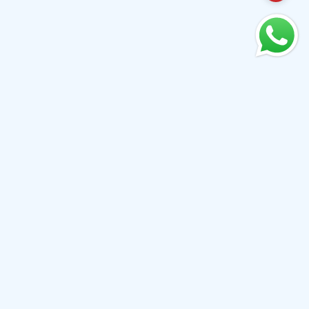
MANTENTE CONECTADO
Mantente al día de nuestras novedades y ofertas
siguiéndonos y suscribiéndote a nuestras redes sociales.
¡Háganos saber lo que piensa!