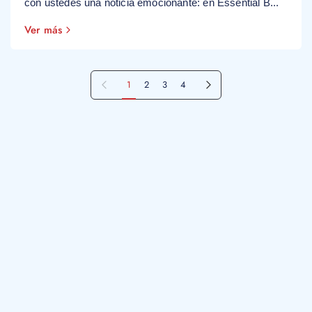
con ustedes una noticia emocionante: en Essential B...
Ver más
Página siguiente
2
3
4
1
Página anterior