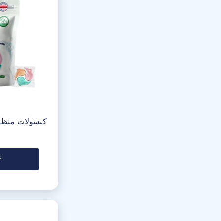
كبسولات منظف 
ع