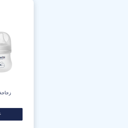
زجاجة
ع