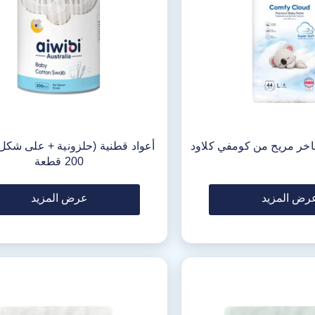
خر مريح من كومفي كلاود
أعواد قطنية (حلزونية + على شكل
200 قطعة
رض المزيد
عرض المزيد