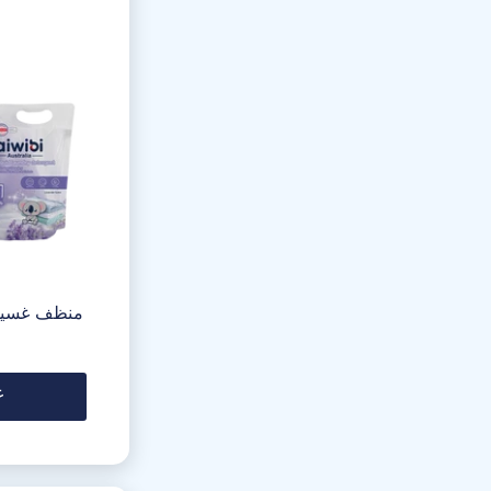
منظف ​​غسيل
ع