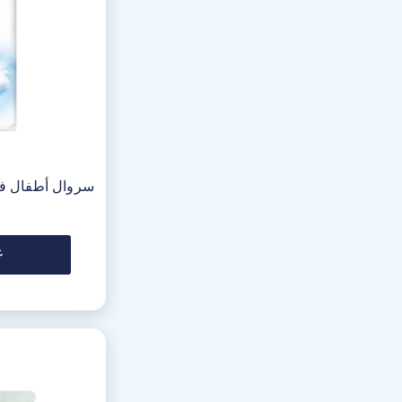
سروال أطفال فا
ع