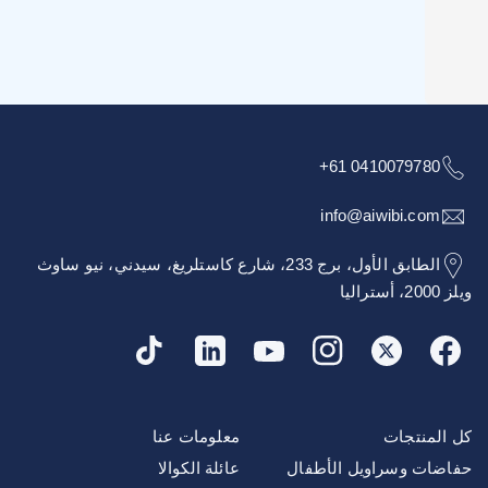
+61 04100797
info@aiwibi.c
الطابق الأول، برج 233، شارع كاستلريغ، سيدني، نيو ساوث
نتجات
معلومات عنا
 وسراويل الأطفال
عائلة الكوالا