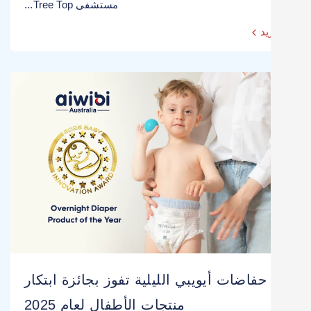
مستشفى Tree Top...
يد
حفاضات أيويبي الليلية تفوز بجائزة ابتكار
منتجات الأطفال لعام 2025