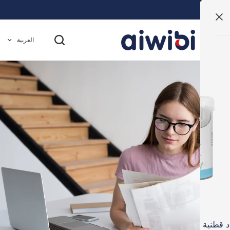
العربية
$0.00
$0.0
(حلزونية + على شكل
مناديل سوبر جارد المضادة للبكتيريا