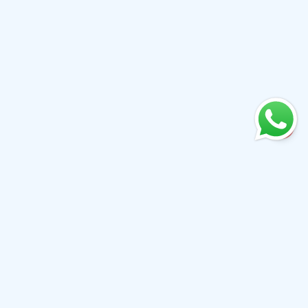
+61 0410079780
info@aiwibi.com
澳大利亚新南威尔士州查茨伍德铁路街1-5号北塔7楼
（原址位于悉尼新南威尔士州卡斯尔雷街233号1楼，邮编
2000）