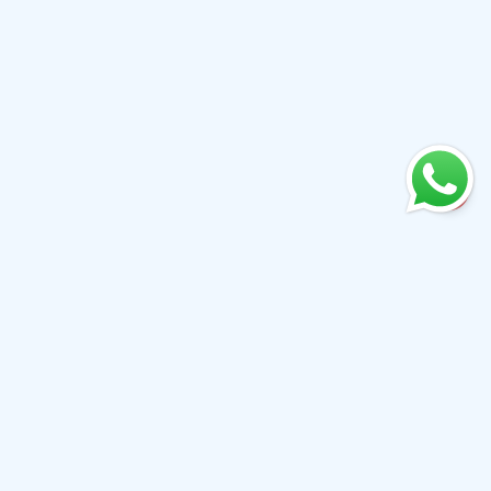
+61 0410079780
info@aiwibi.com
澳大利亚新南威尔士州查茨伍德铁路街1-5号北塔7楼
（原址位于悉尼新南威尔士州卡斯尔雷街233号1楼，邮编
2000）