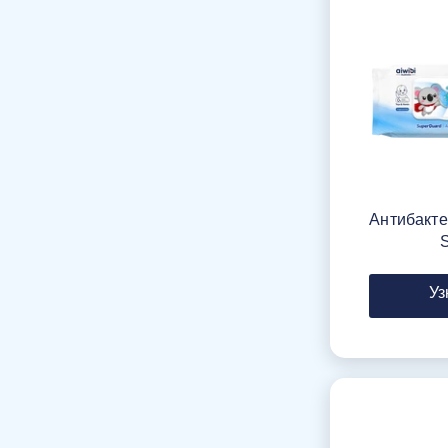
Антибакт
Уз