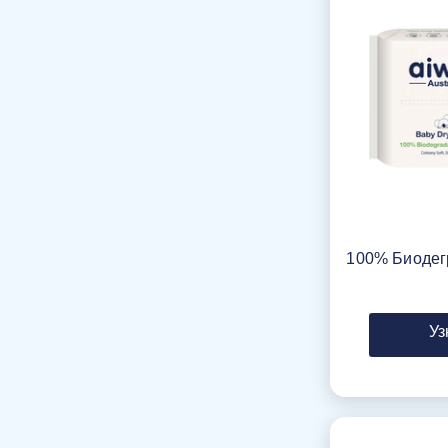
100% Биодег
Уз