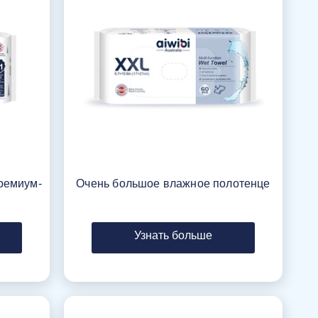
ремиум-
Очeнь большое влажное полотенце
Узнать больше