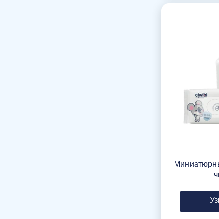
Миниатюрны
ч
Уз