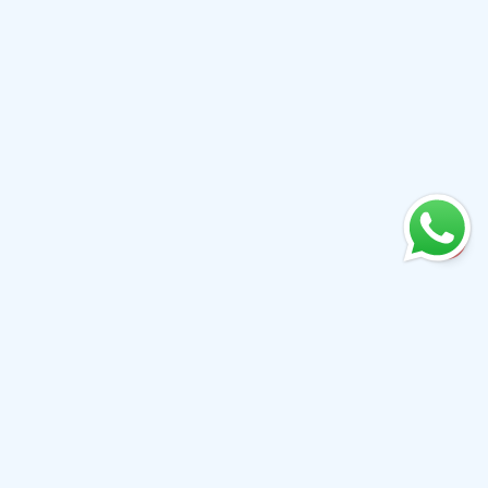
+61 0410079780
info@aiwibi.com
Уровень 1, Башня 233, Каслри-стрит, Сидней, Новый
Южный Уэльс 2000, Австралия