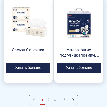
Лосьон Салфетки
Ультратонкие
подгузники премиум-
класса для
новорожденных
Узнать больше
Узнать больше
…
Предыдущая страница
Следующая страница
2
3
8
1