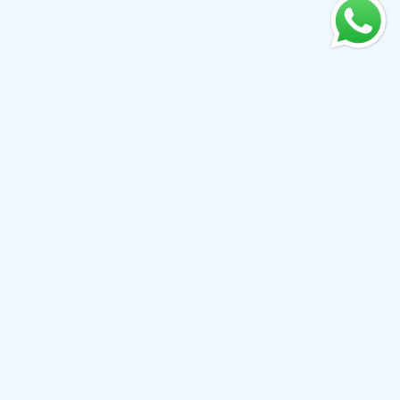
ОСТАВАЙТЕСЬ НА СВЯЗИ
Оставайтесь в курсе наших новейших продуктов и
предложений, подписавшись на нас в социальных
сетях. Дайте нам знать, что вы думаете!