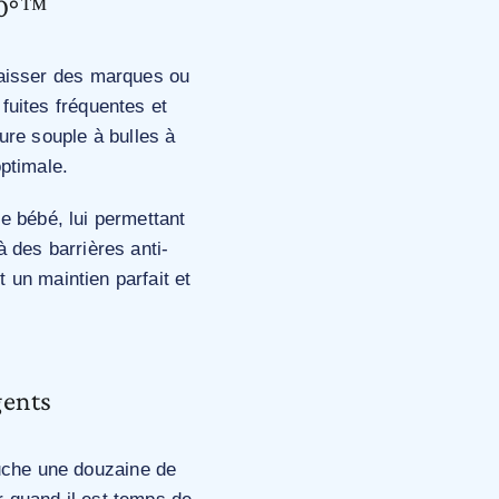
360°™
laisser des marques ou
fuites fréquentes et
ure souple à bulles à
optimale.
e bébé, lui permettant
 des barrières anti-
t un maintien parfait et
gents
uche une douzaine de