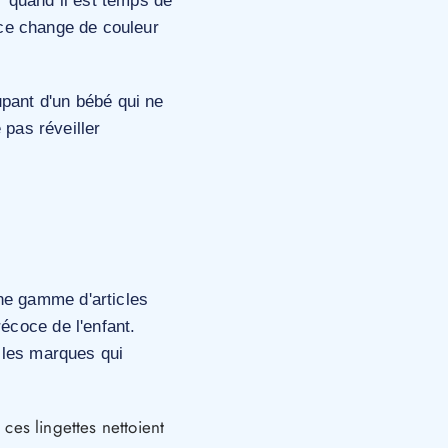
r quand il est temps de
ace change de couleur
.
upant d'un bébé qui ne
 pas réveiller
ne gamme d'articles
récoce de l'enfant.
r les marques qui
es lingettes nettoient