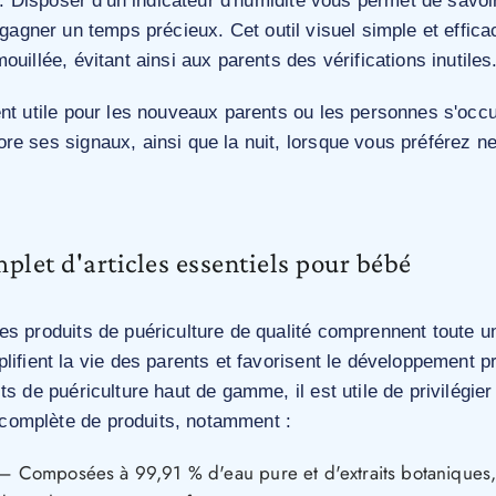
us. Disposer d'un indicateur d'humidité vous permet de savoi
 gagner un temps précieux. Cet outil visuel simple et effic
ouillée, évitant ainsi aux parents des vérifications inutiles
ent utile pour les nouveaux parents ou les personnes s'occ
e ses signaux, ainsi que la nuit, lorsque vous préférez ne
let d'articles essentiels pour bébé
es produits de puériculture de qualité comprennent toute u
lifient la vie des parents et favorisent le développement p
ts de puériculture haut de gamme, il est utile de privilégie
omplète de produits, notamment :
– Composées à 99,91 % d'eau pure et d'extraits botaniques, c