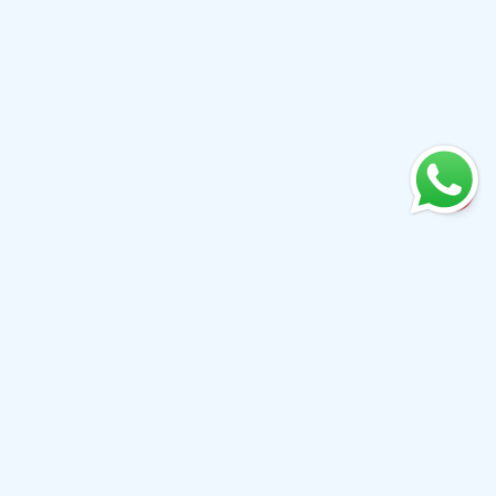
+61 0410079780
info@aiwibi.com
7e étage, Tour Nord, 1-5 Railway Street, Chatswood NSW
2067, Australie
(Anciennement situé au 1er étage, 233 Castlereagh Street,
Sydney NSW 2000)