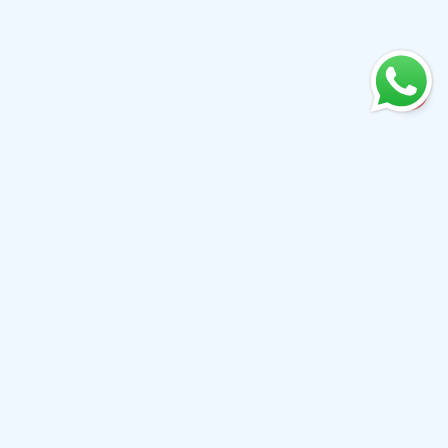
+61 0410079780
info@aiwibi.com
7e étage, Tour Nord, 1-5 Railway Street, Chatswood NSW
2067, Australie
(Anciennement situé au 1er étage, 233 Castlereagh Street,
Sydney NSW 2000)